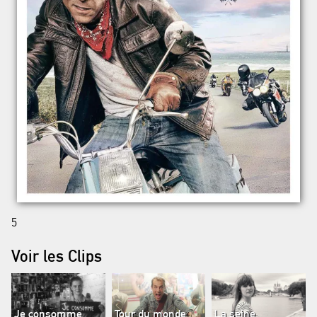
5
Voir les Clips
Je consomme
Tour du monde
La seine