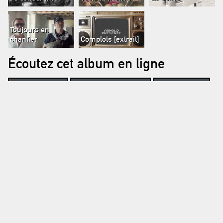
Toujours en
chantier
Complots [extrait]
Écoutez cet album en ligne
SPOTIFY
APPLE MUSIC
ITUNES
DEEZER
AMAZON MUSIC
NAPSTER
Chansons
1 - Tour du Monde
2 - La Seine
3 - Allez Léa
4 - Jaloux